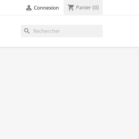
shopping_cart

Panier
(0)
Connexion
search